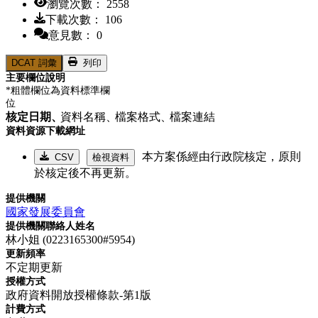
瀏覽次數： 2558
下載次數： 106
意見數： 0
DCAT 詞彙
列印
主要欄位說明
*粗體欄位為資料標準欄
位
核定日期、
資料名稱、
檔案格式、
檔案連結
資料資源下載網址
本方案係經由行政院核定，原則
CSV
檢視資料
於核定後不再更新。
提供機關
國家發展委員會
提供機關聯絡人姓名
林小姐 (0223165300#5954)
更新頻率
不定期更新
授權方式
政府資料開放授權條款-第1版
計費方式