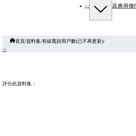
:::
高應用價
首頁
/
資料集
/
有線寬頻用戶數(已不再更新)
/
:::
評分此資料集：