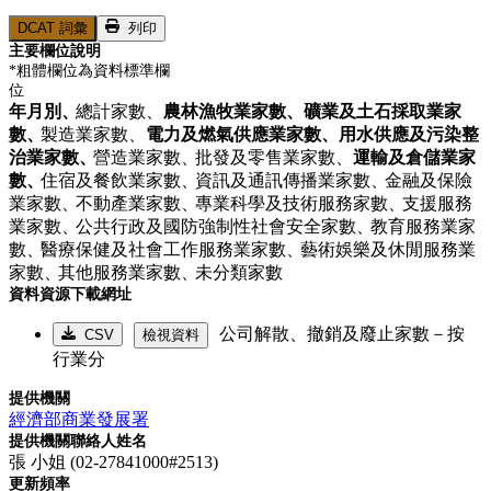
DCAT 詞彙
列印
主要欄位說明
*粗體欄位為資料標準欄
位
年月別、
總計家數、
農林漁牧業家數、
礦業及土石採取業家
數、
製造業家數、
電力及燃氣供應業家數、
用水供應及污染整
治業家數、
營造業家數、
批發及零售業家數、
運輸及倉儲業家
數、
住宿及餐飲業家數、
資訊及通訊傳播業家數、
金融及保險
業家數、
不動產業家數、
專業科學及技術服務家數、
支援服務
業家數、
公共行政及國防強制性社會安全家數、
教育服務業家
數、
醫療保健及社會工作服務業家數、
藝術娛樂及休閒服務業
家數、
其他服務業家數、
未分類家數
資料資源下載網址
公司解散、撤銷及廢止家數－按
CSV
檢視資料
行業分
提供機關
經濟部商業發展署
提供機關聯絡人姓名
張 小姐 (02-27841000#2513)
更新頻率