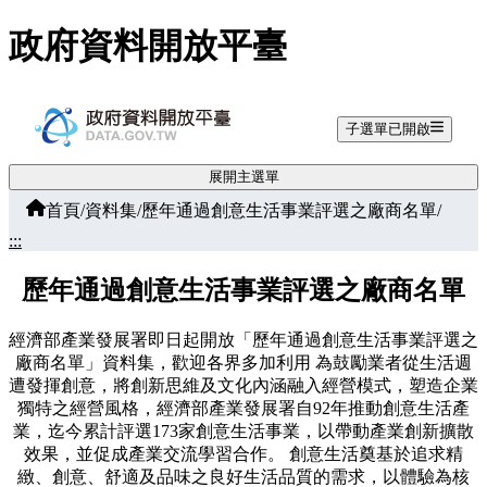
跳至主要內容
政府資料開放平臺
子選單已開啟
展開主選單
首頁
/
資料集
/
歷年通過創意生活事業評選之廠商名單
/
:::
歷年通過創意生活事業評選之廠商名單
經濟部產業發展署即日起開放「歷年通過創意生活事業評選之
廠商名單」資料集，歡迎各界多加利用 為鼓勵業者從生活週
遭發揮創意，將創新思維及文化內涵融入經營模式，塑造企業
獨特之經營風格，經濟部產業發展署自92年推動創意生活產
業，迄今累計評選173家創意生活事業，以帶動產業創新擴散
效果，並促成產業交流學習合作。 創意生活奠基於追求精
緻、創意、舒適及品味之良好生活品質的需求，以體驗為核