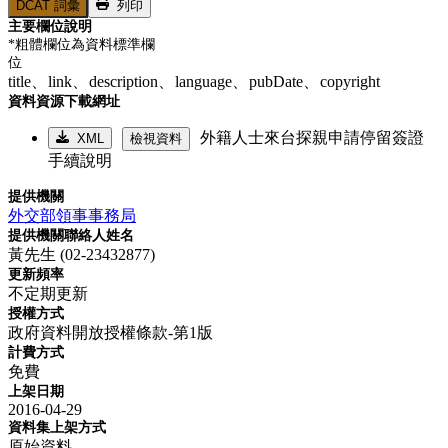
DCAT 詞彙
列印
主要欄位說明
*粗體欄位為資料標準欄
位
title、
link、
description、
language、
pubDate、
copyright
資料資源下載網址
外籍人士來台探親申請停留簽證
XML
檢視資料
手續說明
提供機關
外交部領事事務局
提供機關聯絡人姓名
黃先生 (02-23432877)
更新頻率
不定期更新
授權方式
政府資料開放授權條款-第1版
計費方式
免費
上架日期
2016-04-29
資料集上架方式
原始資料