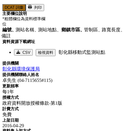
DCAT 詞彙
列印
主要欄位說明
*粗體欄位為資料標準欄
位
編號、
測站名稱、
測站地點、
鄉鎮市區、
管制區、
路寬長度、
備註
資料資源下載網址
彰化縣移動式監測站點
CSV
檢視資料
提供機關
彰化縣環境保護局
提供機關聯絡人姓名
卓先生 (04-7115655#115)
更新頻率
每1年
授權方式
政府資料開放授權條款-第1版
計費方式
免費
上架日期
2016-04-29
資料集上架方式