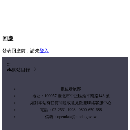
回應
發表回應前，請先
登入
:::
網站目錄
數位發展部
地址：100057 臺北市中正區延平南路143 號
如對本站有任何問題或意見歡迎聯絡客服中心
電話：02-2531-1998 | 0800-650-688
信箱：
opendata@moda.gov.tw