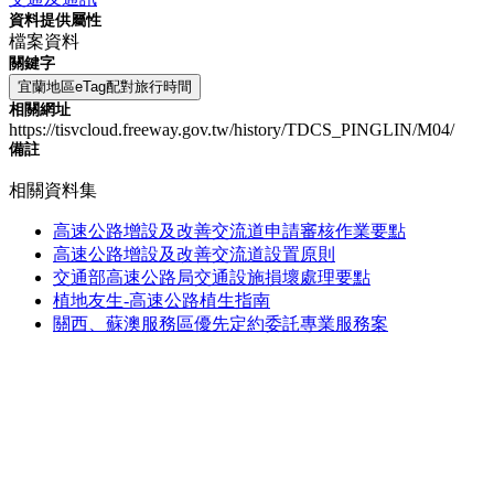
資料提供屬性
檔案資料
關鍵字
宜蘭地區eTag配對旅行時間
相關網址
https://tisvcloud.freeway.gov.tw/history/TDCS_PINGLIN/M04/
備註
相關資料集
高速公路增設及改善交流道申請審核作業要點
高速公路增設及改善交流道設置原則
交通部高速公路局交通設施損壞處理要點
植地友生-高速公路植生指南
關西、蘇澳服務區優先定約委託專業服務案