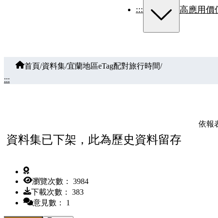
:::
高應用價
首頁
/
資料集
/
宜蘭地區eTag配對旅行時間
/
:::
依報
資料集已下架，此為歷史資料留存
瀏覽次數： 3984
下載次數： 383
意見數： 1