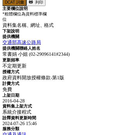
DCAT 詞彙
列印
主要欄位說明
*粗體欄位為資料標準欄
位
資料集名稱、
網址、
格式
下架說明
提供機關
交通部高速公路局
提供機關聯絡人姓名
常書娟 小姐 (02-29096141#2344)
更新頻率
不定期更新
授權方式
政府資料開放授權條款-第1版
計費方式
免費
上架日期
2016-04-28
資料集上架方式
系統介接程式
詮釋資料更新時間
2024-07-26 15:46
服務分類
交通及通訊