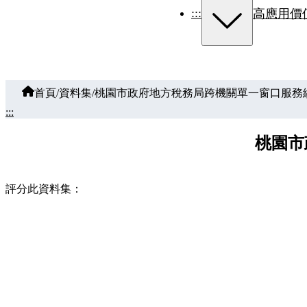
:::
高應用價
首頁
/
資料集
/
桃園市政府地方稅務局跨機關單一窗口服務
:::
桃園市
評分此資料集：