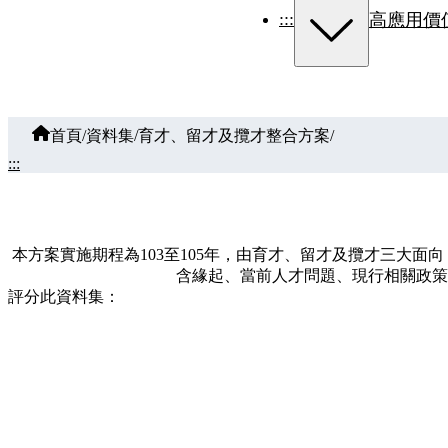
:::
高應用價
首頁
/
資料集
/
育才、留才及攬才整合方案
/
:::
本方案實施期程為103至105年，由育才、留才及攬才三大
含緣起、當前人才問題、現行相關政策
評分此資料集：