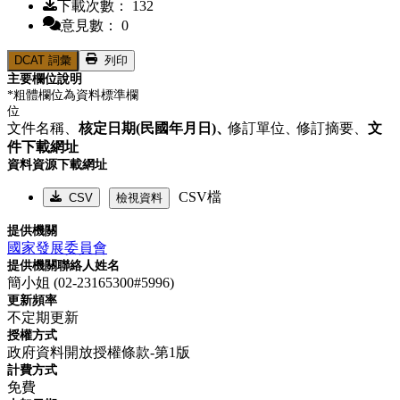
下載次數： 132
意見數： 0
DCAT 詞彙
列印
主要欄位說明
*粗體欄位為資料標準欄
位
文件名稱、
核定日期(民國年月日)、
修訂單位、
修訂摘要、
文
件下載網址
資料資源下載網址
CSV檔
CSV
檢視資料
提供機關
國家發展委員會
提供機關聯絡人姓名
簡小姐 (02-23165300#5996)
更新頻率
不定期更新
授權方式
政府資料開放授權條款-第1版
計費方式
免費