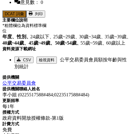
意見數： 0
DCAT 詞彙
列印
主要欄位說明
*粗體欄位為資料標準欄
位
年度、
性別、
24歲以下、
25歲~29歲、
30歲~34歲、
35歲~39歲、
40歲~44歲、
45歲~49歲、
50歲~54歲、
55歲~59歲、
60歲以上
資料資源下載網址
公平交易委員會員額按年齡與性
CSV
檢視資料
別統計
提供機關
公平交易委員會
提供機關聯絡人姓名
李小姐 (0225517588#484;0223517588#484)
更新頻率
每1年
授權方式
政府資料開放授權條款-第1版
計費方式
免費