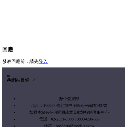
回應
發表回應前，請先
登入
:::
網站目錄
數位發展部
地址：100057 臺北市中正區延平南路143 號
如對本站有任何問題或意見歡迎聯絡客服中心
電話：02-2531-1998 | 0800-650-688
信箱：
opendata@moda.gov.tw