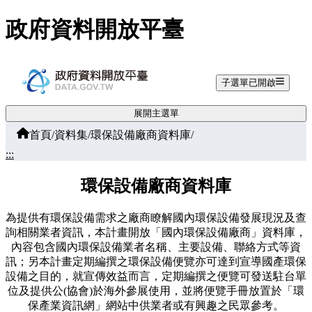
跳至主要內容
政府資料開放平臺
子選單已開啟
展開主選單
首頁
/
資料集
/
環保設備廠商資料庫
/
:::
環保設備廠商資料庫
為提供有環保設備需求之廠商瞭解國內環保設備發展現況及查
詢相關業者資訊，本計畫開放「國內環保設備廠商」資料庫，
內容包含國內環保設備業者名稱、主要設備、聯絡方式等資
訊；另本計畫定期編撰之環保設備便覽亦可達到宣導國產環保
設備之目的，就宣傳效益而言，定期編撰之便覽可發送駐台單
位及提供公(協會)於海外參展使用，並將便覽手冊放置於「環
保產業資訊網」網站中供業者或有興趣之民眾參考。