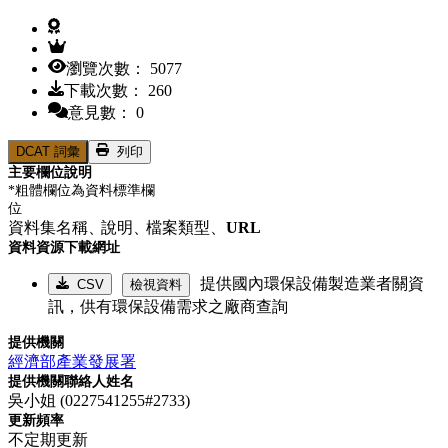
瀏覽次數： 5077
下載次數： 260
意見數： 0
DCAT 詞彙
列印
主要欄位說明
*粗體欄位為資料標準欄
位
資料集名稱、
說明、
檔案類型、
URL
資料資源下載網址
提供國內環保設備製造業者關資
CSV
檢視資料
訊，供有環保設備需求之廠商查詢
提供機關
經濟部產業發展署
提供機關聯絡人姓名
吳小姐 (0227541255#2733)
更新頻率
不定期更新