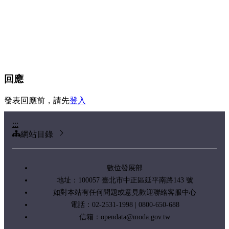
回應
發表回應前，請先
登入
:::
網站目錄
數位發展部
地址：100057 臺北市中正區延平南路143 號
如對本站有任何問題或意見歡迎聯絡客服中心
電話：02-2531-1998 | 0800-650-688
信箱：
opendata@moda.gov.tw