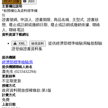
DCAT 詞彙
列印
主要欄位說明
*粗體欄位為資料標準欄
位
證書號碼、
申請人、
證書期限、
商品名稱、
主型式、
證書狀
態、
廢止或註銷或撤銷日期、
廢止或註銷或撤銷依據、
聯絡
人、
聯絡電話
資料資源下載網址
提供經濟部標準檢驗局輪胎類驗
XML
檢視資料
證登錄證書資料集
提供機關
經濟部標準檢驗局
提供機關聯絡人姓名
蕭先生 (0233432294)
更新頻率
不定期更新
授權方式
政府資料開放授權條款-第1版
計費方式
免費
上架日期