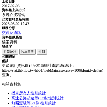
上架日期
2017-02-08
資料集上架方式
系統介接程式
詮釋資料更新時間
2026-06-02 17:43
服務分類
交通及通訊
資料提供屬性
檔案資料
關鍵字
性別統計
汽車駕照
性別
相關網址
備註
更多統計資訊歡迎至本局統計查詢網(網址：
https://stat.thb.gov.tw/hb01/webMain.aspx?sys=100&funid=defjsp)
查詢。
相關資料集
機車所有人性別統計
高速公路超速等(33條)性別統計
無照駕駛等(21條)性別統計