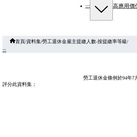
:::
高應用價
首頁
/
資料集
/
勞工退休金雇主提繳人數-按提繳率等級
/
:::
勞工退休金條例於94年
評分此資料集：