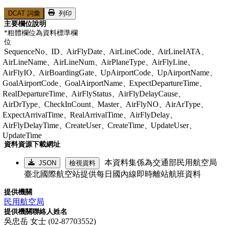
DCAT 詞彙
列印
主要欄位說明
*粗體欄位為資料標準欄
位
SequenceNo、
ID、
AirFlyDate、
AirLineCode、
AirLineIATA、
AirLineName、
AirLineNum、
AirPlaneType、
AirFlyLine、
AirFlyIO、
AirBoardingGate、
UpAirportCode、
UpAirportName、
GoalAirportCode、
GoalAirportName、
ExpectDepartureTime、
RealDepartureTime、
AirFlyStatus、
AirFlyDelayCause、
AirDrType、
CheckInCount、
Master、
AirFlyNO、
AirArType、
ExpectArrivalTime、
RealArrivalTime、
AirFlyDelay、
AirFlyDelayTime、
CreateUser、
CreateTime、
UpdateUser、
UpdateTime
資料資源下載網址
本資料集係為交通部民用航空局
JSON
檢視資料
臺北國際航空站提供每日國內線即時離站航班資料
提供機關
民用航空局
提供機關聯絡人姓名
吳忠岳 女士 (02-87703552)