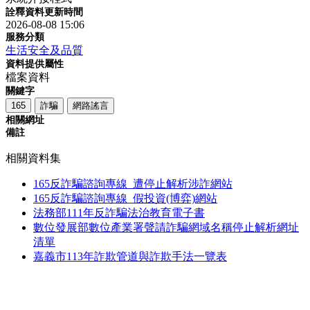
詮釋資料更新時間
2026-08-08 15:06
服務分類
生活安全及品質
資料提供屬性
檔案資料
關鍵字
165
詐騙
網路謠言
相關網址
備註
相關資料集
165反詐騙諮詢專線_遭停止解析涉詐網站
165反詐騙諮詢專線_假投資(博弈)網站
法務部111年反詐騙法治教育電子書
數位發展部數位產業署聲請詐騙網域名稱停止解析網址
清單
嘉義市113年詐欺管道與詐欺手法一覽表