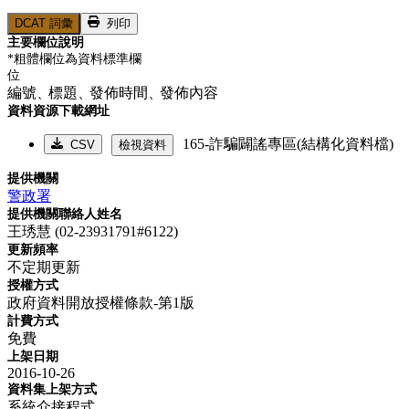
DCAT 詞彙
列印
主要欄位說明
*粗體欄位為資料標準欄
位
編號、
標題、
發佈時間、
發佈內容
資料資源下載網址
165-詐騙闢謠專區(結構化資料檔)
CSV
檢視資料
提供機關
警政署
提供機關聯絡人姓名
王琇慧 (02-23931791#6122)
更新頻率
不定期更新
授權方式
政府資料開放授權條款-第1版
計費方式
免費
上架日期
2016-10-26
資料集上架方式
系統介接程式