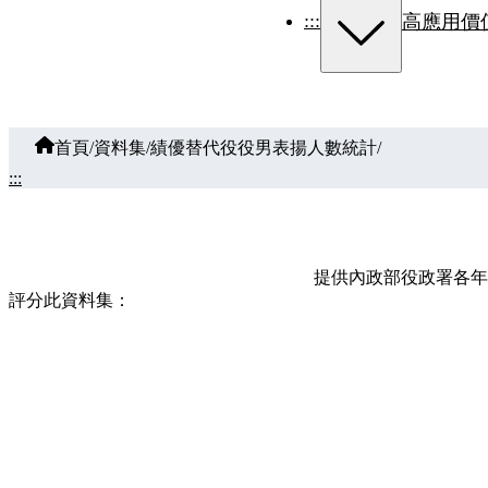
:::
高應用價
首頁
/
資料集
/
績優替代役役男表揚人數統計
/
:::
提供內政部役政署各年
評分此資料集：