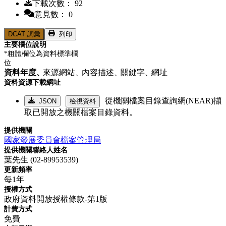
下載次數： 92
意見數： 0
DCAT 詞彙
列印
主要欄位說明
*粗體欄位為資料標準欄
位
資料年度、
來源網站、
內容描述、
關鍵字、
網址
資料資源下載網址
從機關檔案目錄查詢網(NEAR)擷
JSON
檢視資料
取已開放之機關檔案目錄資料。
提供機關
國家發展委員會檔案管理局
提供機關聯絡人姓名
葉先生 (02-89953539)
更新頻率
每1年
授權方式
政府資料開放授權條款-第1版
計費方式
免費