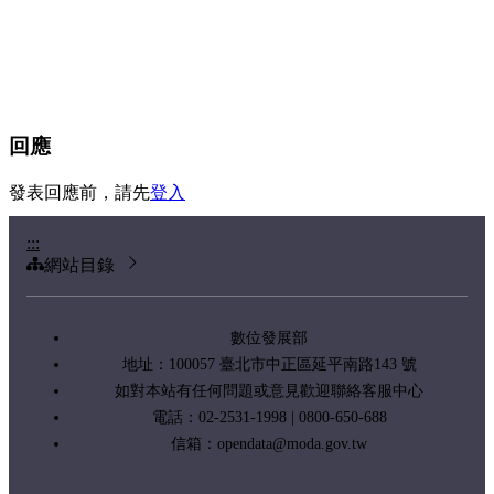
回應
發表回應前，請先
登入
:::
網站目錄
數位發展部
地址：100057 臺北市中正區延平南路143 號
如對本站有任何問題或意見歡迎聯絡客服中心
電話：02-2531-1998 | 0800-650-688
信箱：
opendata@moda.gov.tw