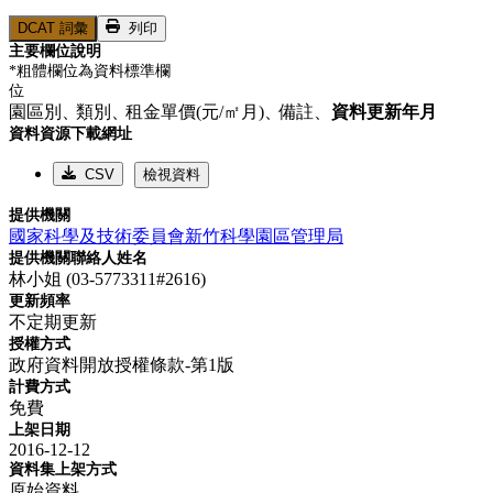
DCAT 詞彙
列印
主要欄位說明
*粗體欄位為資料標準欄
位
園區別、
類別、
租金單價(元/㎡月)、
備註、
資料更新年月
資料資源下載網址
CSV
檢視資料
提供機關
國家科學及技術委員會新竹科學園區管理局
提供機關聯絡人姓名
林小姐 (03-5773311#2616)
更新頻率
不定期更新
授權方式
政府資料開放授權條款-第1版
計費方式
免費
上架日期
2016-12-12
資料集上架方式
原始資料