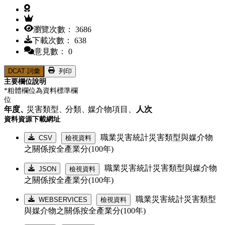
瀏覽次數： 3686
下載次數： 638
意見數： 0
DCAT 詞彙
列印
主要欄位說明
*粗體欄位為資料標準欄
位
年度、
災害類型、
分類、
媒介物項目、
人次
資料資源下載網址
職業災害統計災害類型與媒介物
CSV
檢視資料
之關係按全產業分(100年)
職業災害統計災害類型與媒介物
JSON
檢視資料
之關係按全產業分(100年)
職業災害統計災害類型
WEBSERVICES
檢視資料
與媒介物之關係按全產業分(100年)