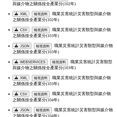
與媒介物之關係按全產業分(102年)
職業災害統計災害類型與媒介物
XML
檢視資料
之關係按全產業分(102年)
職業災害統計災害類型與媒介物
CSV
檢視資料
之關係按全產業分(103年)
職業災害統計災害類型與媒介物
JSON
檢視資料
之關係按全產業分(103年)
職業災害統計災害類型
WEBSERVICES
檢視資料
與媒介物之關係按全產業分(103年)
職業災害統計災害類型與媒介物
XML
檢視資料
之關係按全產業分(103年)
職業災害統計災害類型與媒介物
CSV
檢視資料
之關係按全產業分(104年)
職業災害統計災害類型與媒介物
JSON
檢視資料
之關係按全產業分(104年)