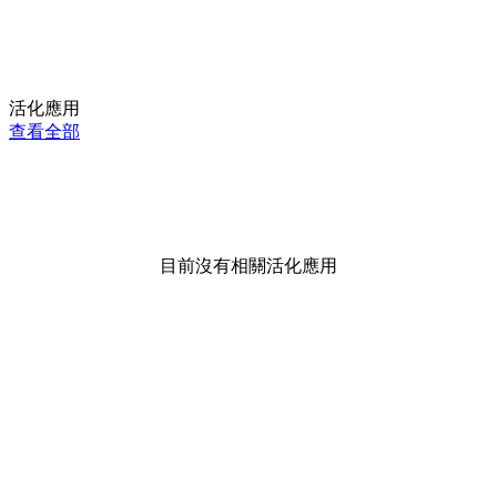
活化應用
查看全部
目前沒有相關活化應用