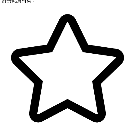
評分此資料集：