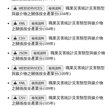
職業災害統計災害類型
WEBSERVICES
檢視資料
與媒介物之關係按全產業分(104年)
職業災害統計災害類型與媒介物
XML
檢視資料
之關係按全產業分(104年)
職業災害統計災害類型與媒介物
CSV
檢視資料
之關係按全產業分(109年)
職業災害統計災害類型與媒介物
JSON
檢視資料
之關係按全產業分(109年)
職業災害統計災害類型
WEBSERVICES
檢視資料
與媒介物之關係按全產業分(109年)
職業災害統計災害類型與媒介物
XML
檢視資料
之關係按全產業分(109年)
職業災害統計災害類型與媒介物
CSV
檢視資料
之關係按全產業分(105年)