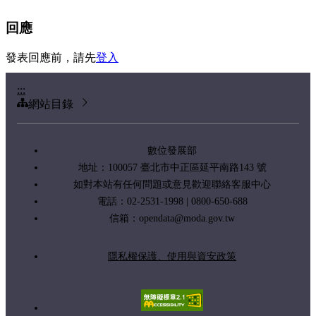
回應
發表回應前，請先
登入
:::
網站目錄
數位發展部
地址：100057 臺北市中正區延平南路143 號
如對本站有任何問題或意見歡迎聯絡客服中心
電話：02-2531-1998 | 0800-650-688
信箱：
opendata@moda.gov.tw
隱私權保護、使用與資安政策