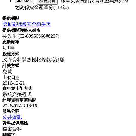
職業災害統計災害類型與媒介物
XML
檢視資料
之關係按全產業分(113年)
提供機關
勞動部職業安全衛生署
提供機關聯絡人姓名
吳先生 (02-89956666#8207)
更新頻率
每1年
授權方式
政府資料開放授權條款-第1版
計費方式
免費
上架日期
2016-12-21
資料集上架方式
系統介接程式
詮釋資料更新時間
2026-07-23 16:16
服務分類
公共資訊
資料提供屬性
檔案資料
關鍵字