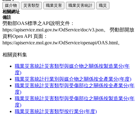
媒介物
災害類型
職業災害
職業災害統計
職災
相關網址
備註
勞動部OAS標準之API說明文件：
https://apiservice.mol.gov.tw/OdService/doc/v3.json。 勞動部開放
資料Open API 頁面：
https://apiservice.mol.gov.tw/OdService/openapi/OAS.html。
相關資料集
職業災害統計災害類型與媒介物之關係按製造業分(年
度)
職業災害統計行業別與媒介物之關係按全產業分(年度)
職業災害統計災害類型與受傷部位之關係按全產業分(年
度)
職業災害統計災害類型與受傷部位之關係按製造業分(年
度)
職業災害統計災害類型按行業分(年度)