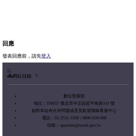
回應
發表回應前，請先
登入
:::
網站目錄
數位發展部
地址：100057 臺北市中正區延平南路143 號
如對本站有任何問題或意見歡迎聯絡客服中心
電話：02-2531-1998 | 0800-650-688
信箱：
opendata@moda.gov.tw