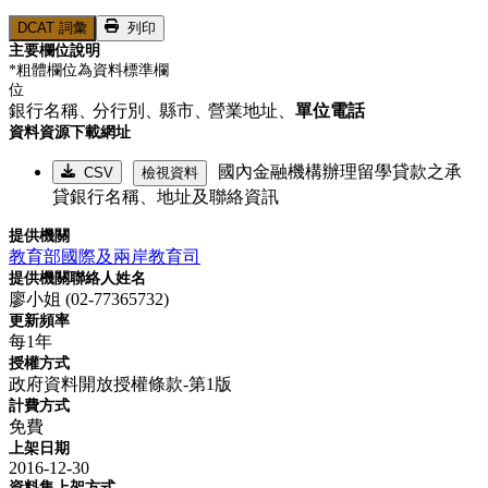
DCAT 詞彙
列印
主要欄位說明
*粗體欄位為資料標準欄
位
銀行名稱、
分行別、
縣市、
營業地址、
單位電話
資料資源下載網址
國內金融機構辦理留學貸款之承
CSV
檢視資料
貸銀行名稱、地址及聯絡資訊
提供機關
教育部國際及兩岸教育司
提供機關聯絡人姓名
廖小姐 (02-77365732)
更新頻率
每1年
授權方式
政府資料開放授權條款-第1版
計費方式
免費
上架日期
2016-12-30
資料集上架方式