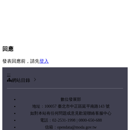
回應
發表回應前，請先
登入
:::
網站目錄
數位發展部
地址：100057 臺北市中正區延平南路143 號
如對本站有任何問題或意見歡迎聯絡客服中心
電話：02-2531-1998 | 0800-650-688
信箱：
opendata@moda.gov.tw