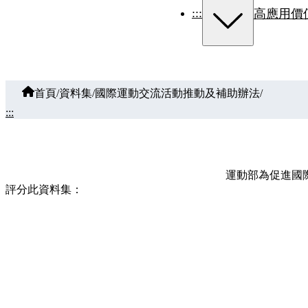
:::
高應用價
首頁
/
資料集
/
國際運動交流活動推動及補助辦法
/
:::
運動部為促進國
評分此資料集：