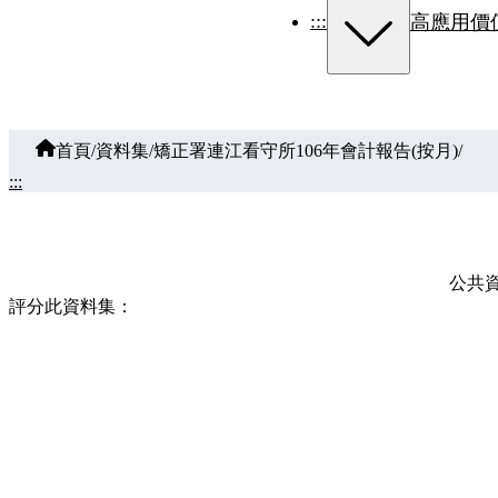
:::
高應用價
首頁
/
資料集
/
矯正署連江看守所106年會計報告(按月)
/
:::
公共
評分此資料集：