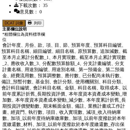
下載次數： 35
意見數： 0
DCAT 詞彙
列印
主要欄位說明
*粗體欄位為資料標準欄
位
會計年度、
月份、
款、
項、
目、
節、
預算年度、
預算科目編號、
預算科目名稱、
細目編號、
細目名稱、
原預算數、
追加減數、
截
至本月止累計分配數_1、
本月實現數、
截至本月止累計實現數
_2、
應收收入數_3、
分配數預算餘額_4、
分支計畫編號、
分支
計畫名稱、
用途別編號、
用途別名稱、
第一預備金、
第二預備
金、
經費流用數、
預算調整數、
應付數、
已分配尚未執行數、
備註_預暫付數、
基金別、
會計分類、
使用機關別、
科目分類、
會計科目編號、
會計科目名稱、
金額、
科目名稱、
取得成本、
以
前年度累計折舊_長期投資評價、
本年度資本資產成本變動_增
加數、
本年度資本資產成本變動_減少數、
本年度累計折舊_長
期投資評價變動數、
期末帳面金額、
備註、
業務計畫或工作計
畫、
經資門、
執行數、
項目、
收入實現數、
減項_收入待納庫
數、
加項_以前年度待納庫繳庫數、
加項_以前年度撥款於本年
度繳還數_材料、
加項_以前年度撥款於本年度繳還數_存出保