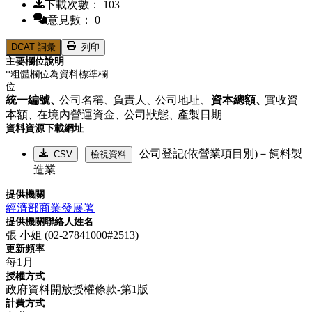
下載次數： 103
意見數： 0
DCAT 詞彙
列印
主要欄位說明
*粗體欄位為資料標準欄
位
統一編號、
公司名稱、
負責人、
公司地址、
資本總額、
實收資
本額、
在境內營運資金、
公司狀態、
產製日期
資料資源下載網址
公司登記(依營業項目別)－飼料製
CSV
檢視資料
造業
提供機關
經濟部商業發展署
提供機關聯絡人姓名
張 小姐 (02-27841000#2513)
更新頻率
每1月
授權方式
政府資料開放授權條款-第1版
計費方式