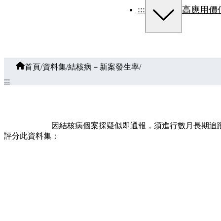
:::
高應用價
首頁
/
資料集
/
結核病－新案發生率
/
:::
因結核病個案採疑似即通報，須進行數月長期追
評分此資料集：