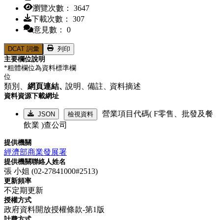
瀏覽次數： 3647
下載次數： 307
意見數： 0
DCAT 詞彙
列印
主要欄位說明
*粗體欄位為資料標準欄
位
類別、
網頁連結、
說明、
備註、
資料摘述
資料資源下載網址
營業項目代碼( F零售、批發及餐
JSON
檢視資料
飲業 )查公司
提供機關
經濟部商業發展署
提供機關聯絡人姓名
張 小姐 (02-27841000#2513)
更新頻率
不定期更新
授權方式
政府資料開放授權條款-第1版
計費方式