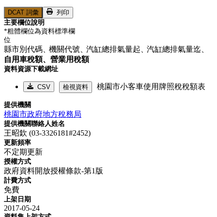
DCAT 詞彙
列印
主要欄位說明
*粗體欄位為資料標準欄
位
縣市別代碼、
機關代號、
汽缸總排氣量起、
汽缸總排氣量迄、
自用車稅額、
營業用稅額
資料資源下載網址
桃園市小客車使用牌照稅稅額表
CSV
檢視資料
提供機關
桃園市政府地方稅務局
提供機關聯絡人姓名
王昭欽 (03-3326181#2452)
更新頻率
不定期更新
授權方式
政府資料開放授權條款-第1版
計費方式
免費
上架日期
2017-05-24
資料集上架方式