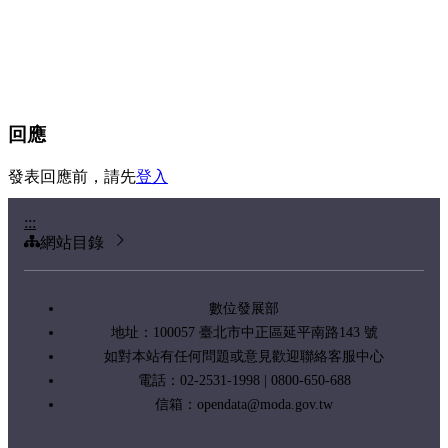
回應
發表回應前，請先
登入
:::
網站目錄
數位發展部
地址：100057 臺北市中正區延平南路143 號
如對本站有任何問題或意見歡迎聯絡客服中心
電話：02-2531-1998 | 0800-650-688
信箱：
opendata@moda.gov.tw