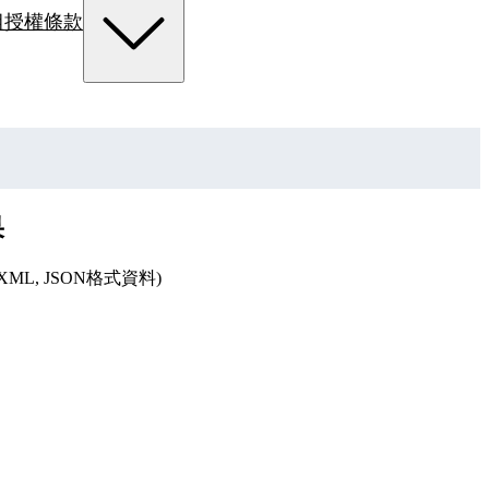
組
授權條款
果
, JSON格式資料)