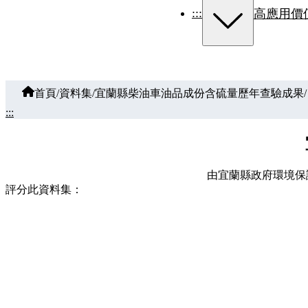
:::
高應用價
首頁
/
資料集
/
宜蘭縣柴油車油品成份含硫量歷年查驗成果
/
:::
由宜蘭縣政府環境保護
評分此資料集：