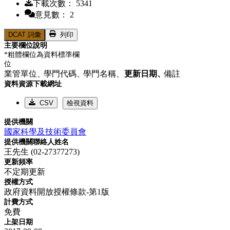
下載次數： 5341
意見數： 2
DCAT 詞彙
列印
主要欄位說明
*粗體欄位為資料標準欄
位
業管單位、
學門代碼、
學門名稱、
更新日期、
備註
資料資源下載網址
CSV
檢視資料
提供機關
國家科學及技術委員會
提供機關聯絡人姓名
王先生 (02-27377273)
更新頻率
不定期更新
授權方式
政府資料開放授權條款-第1版
計費方式
免費
上架日期