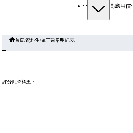
:::
高應用價
首頁
/
資料集
/
施工建案明細表
/
:::
評分此資料集：