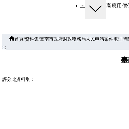
:::
高應用價
首頁
/
資料集
/
臺南市政府財政稅務局人民申請案件處理時
:::
臺
評分此資料集：