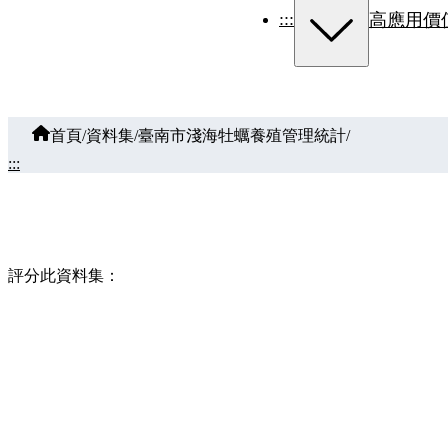
:::
高應用價
首頁
/
資料集
/
臺南市淺海牡蠣養殖管理統計
/
:::
評分此資料集：