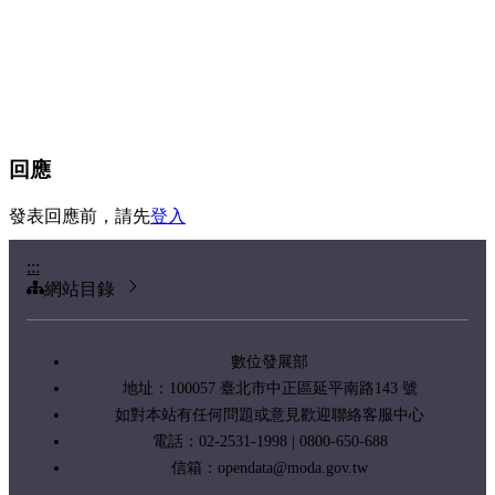
回應
發表回應前，請先
登入
:::
網站目錄
數位發展部
地址：100057 臺北市中正區延平南路143 號
如對本站有任何問題或意見歡迎聯絡客服中心
電話：02-2531-1998 | 0800-650-688
信箱：
opendata@moda.gov.tw