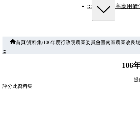
:::
高應用價
首頁
/
資料集
/
106年度行政院農業委員會臺南區農業改良
:::
10
提
評分此資料集：