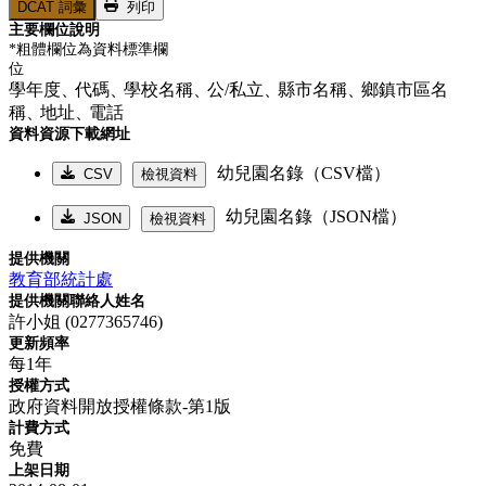
DCAT 詞彙
列印
主要欄位說明
*粗體欄位為資料標準欄
位
學年度、
代碼、
學校名稱、
公/私立、
縣市名稱、
鄉鎮市區名
稱、
地址、
電話
資料資源下載網址
幼兒園名錄（CSV檔）
CSV
檢視資料
幼兒園名錄（JSON檔）
JSON
檢視資料
提供機關
教育部統計處
提供機關聯絡人姓名
許小姐 (0277365746)
更新頻率
每1年
授權方式
政府資料開放授權條款-第1版
計費方式
免費
上架日期