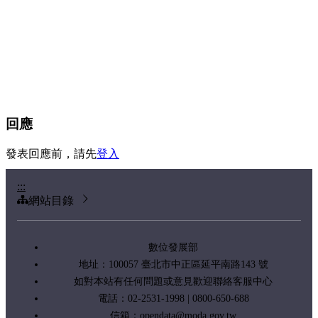
回應
發表回應前，請先
登入
:::
網站目錄
數位發展部
地址：100057 臺北市中正區延平南路143 號
如對本站有任何問題或意見歡迎聯絡客服中心
電話：02-2531-1998 | 0800-650-688
信箱：
opendata@moda.gov.tw