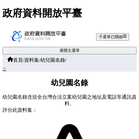
跳至主要內容
政府資料開放平臺
子選單已開啟
展開主選單
首頁
/
資料集
/
幼兒園名錄
/
:::
幼兒園名錄
幼兒園名錄含括全台灣合法立案幼兒園之地址及電話等通訊資
料。
評分此資料集：