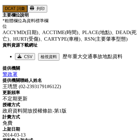
DCAT 詞彙
列印
主要欄位說明
*粗體欄位為資料標準欄
位
ACCYMD(日期)、
ACCTIME(時間)、
PLACE(地點)、
DEAD(死
亡)、
HURT(受傷)、
CARTYPE(車種)、
RSN(主要肇事型態)
資料資源下載網址
歷年重大交通事故地點資料
CSV
檢視資料
提供機關
警政署
提供機關聯絡人姓名
王琇慧 (02-23931791#6122)
更新頻率
不定期更新
授權方式
政府資料開放授權條款-第1版
計費方式
免費
上架日期
2014-03-13