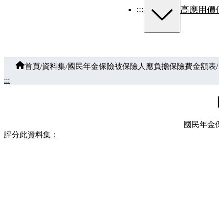
:::
高應用價
首頁
/
資料集
/
國民年金保險被保險人應負擔保險費金額表
/
:::
國民年金
評分此資料集：