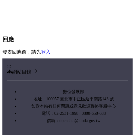
回應
發表回應前，請先
登入
:::
網站目錄
數位發展部
地址：100057 臺北市中正區延平南路143 號
如對本站有任何問題或意見歡迎聯絡客服中心
電話：02-2531-1998 | 0800-650-688
信箱：
opendata@moda.gov.tw