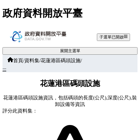
跳至主要內容
政府資料開放平臺
子選單已開啟
展開主選單
首頁
/
資料集
/
花蓮港區碼頭設施
/
:::
花蓮港區碼頭設施
花蓮港區碼頭設施資訊，包括碼頭的長度(公尺),深度(公尺),裝
卸設備等資訊
評分此資料集：