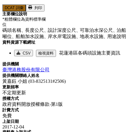
DCAT 詞彙
列印
主要欄位說明
*粗體欄位為資料標準欄
位
碼頭名稱、
長度公尺、
設計深度公尺、
可靠泊水深公尺、
泊船
噸位、
船舶加水設施、
岸水岸電設施、
地表水設施、
用途說明
資料資源下載網址
花蓮港區各碼頭設施主要資訊
CSV
檢視資料
提供機關
臺灣港務股份有限公司
提供機關聯絡人姓名
黃嘉鈺 小姐 (03-8325131#2506)
更新頻率
不定期更新
授權方式
政府資料開放授權條款-第1版
計費方式
免費
上架日期
2017-12-04