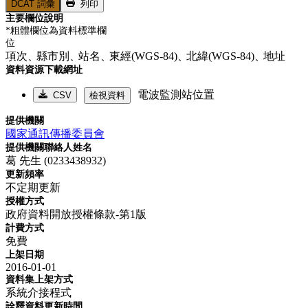
DCAT 詞彙
列印
主要欄位說明
*粗體欄位為資料標準欄
位
項次、
縣市別、
站名、
東經(WGS-84)、
北緯(WGS-84)、
地址
資料資源下載網址
電波監測站位置
CSV
檢視資料
提供機關
國家通訊傳播委員會
提供機關聯絡人姓名
葛 先生 (0233438932)
更新頻率
不定期更新
授權方式
政府資料開放授權條款-第1版
計費方式
免費
上架日期
2016-01-01
資料集上架方式
系統介接程式
詮釋資料更新時間