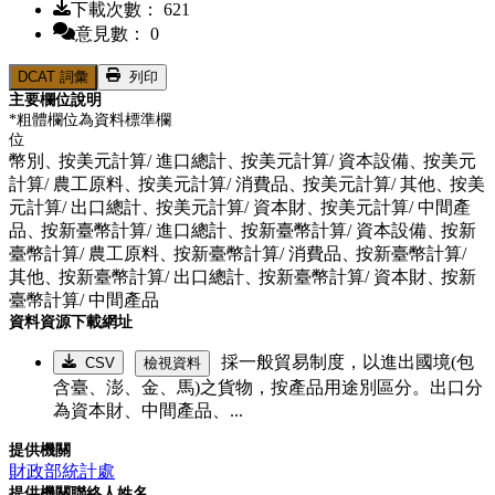
下載次數： 621
意見數： 0
DCAT 詞彙
列印
主要欄位說明
*粗體欄位為資料標準欄
位
幣別、
按美元計算/ 進口總計、
按美元計算/ 資本設備、
按美元
計算/ 農工原料、
按美元計算/ 消費品、
按美元計算/ 其他、
按美
元計算/ 出口總計、
按美元計算/ 資本財、
按美元計算/ 中間產
品、
按新臺幣計算/ 進口總計、
按新臺幣計算/ 資本設備、
按新
臺幣計算/ 農工原料、
按新臺幣計算/ 消費品、
按新臺幣計算/
其他、
按新臺幣計算/ 出口總計、
按新臺幣計算/ 資本財、
按新
臺幣計算/ 中間產品
資料資源下載網址
採一般貿易制度，以進出國境(包
CSV
檢視資料
含臺、澎、金、馬)之貨物，按產品用途別區分。出口分
為資本財、中間產品、...
提供機關
財政部統計處
提供機關聯絡人姓名