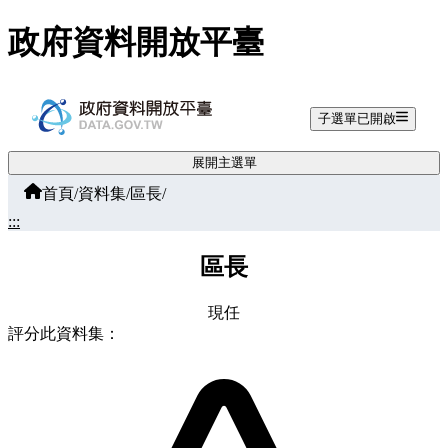
跳至主要內容
政府資料開放平臺
子選單已開啟
展開主選單
首頁
/
資料集
/
區長
/
:::
區長
現任
評分此資料集：