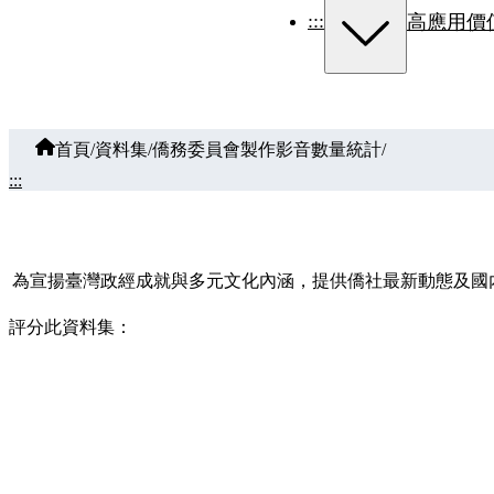
:::
高應用價
首頁
/
資料集
/
僑務委員會製作影音數量統計
/
:::
為宣揚臺灣政經成就與多元文化內涵，提供僑社最新動態及國內
評分此資料集：