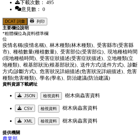
下載次數： 495
意見數： 0
DCAT 詞彙
列印
主要欄位說明
*粗體欄位為資料標準欄
位
疫情名稱(疫情名稱)、
林木種類(林木種類)、
受害縣市(受害縣
市)、
種植數量(種植數量)、
受害部位(受害部位)、
現地種植時間
(現地種植時間)、
受害症狀描述(受害症狀描述)、
立地種類(立
地種類)、
根基部狀況(根基部狀況)、
送件方式(送件方式)、
診斷
方式(診斷方式)、
危害狀況詳細描述(危害狀況詳細描述)、
危害
種類(危害種類)、
學名(學名)、
防治建議(防治建議)
資料資源下載網址
樹木病蟲害資料
JSON
檢視資料
樹木病蟲害資料
CSV
檢視資料
樹木病蟲害資料
XML
檢視資料
提供機關
農業部