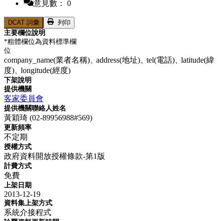
意見數： 0
DCAT 詞彙
列印
主要欄位說明
*粗體欄位為資料標準欄
位
company_name(業者名稱)、
address(地址)、
tel(電話)、
latitude(緯
度)、
longitude(經度)
下架說明
提供機關
客家委員會
提供機關聯絡人姓名
黃穎琦 (02-89956988#569)
更新頻率
不定期
授權方式
政府資料開放授權條款-第1版
計費方式
免費
上架日期
2013-12-19
資料集上架方式
系統介接程式