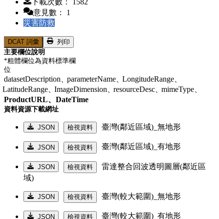
下載次數： 1582
意見數： 1
災害防救
DCAT 詞彙
列印
主要欄位說明
*粗體欄位為資料標準欄
位
datasetDescription、
parameterName、
LongitudeRange、
LatitudeRange、
ImageDimension、
resourceDesc、
mimeType、
ProductURL、
DateTime
資料資源下載網址
臺灣(鄰近區域)_無地形
JSON
檢視資料
臺灣(鄰近區域)_有地形
JSON
檢視資料
雷達整合回波透明圖層(鄰近區
JSON
檢視資料
域)
臺灣(較大範圍)_無地形
JSON
檢視資料
臺灣(較大範圍)_有地形
JSON
檢視資料